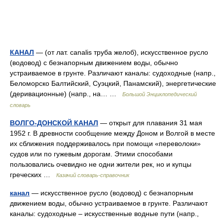
КАНАЛ
— (от лат. canalis труба желоб), искусственное русло
(водовод) с безнапорным движением воды, обычно
устраиваемое в грунте. Различают каналы: судоходные (напр.,
Беломорско Балтийский, Суэцкий, Панамский), энергетические
(деривационные) (напр., на… …
Большой Энциклопедический
словарь
ВОЛГО-ДОНСКОЙ КАНАЛ
— открыт для плавания 31 мая
1952 г. В древности сообщение между Доном и Волгой в месте
их сближения поддерживалось при помощи «переволоки»
судов или по гужевым дорогам. Этими способами
пользовались очевидно не одни жители рек, но и купцы
греческих …
Казачий словарь-справочник
канал
— искусственное русло (водовод) с безнапорным
движением воды, обычно устраиваемое в грунте. Различают
каналы: судоходные – искусственные водные пути (напр.,