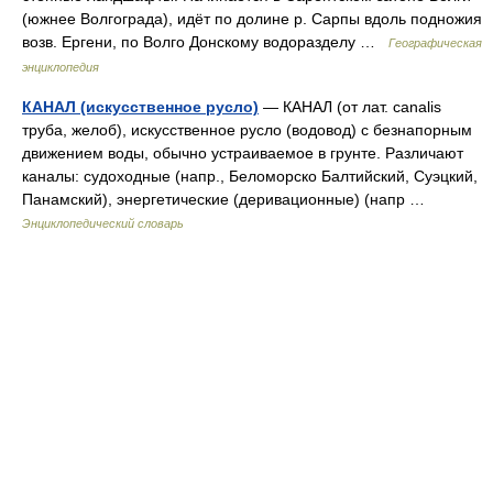
(южнее Волгограда), идёт по долине р. Сарпы вдоль подножия
возв. Ергени, по Волго Донскому водоразделу …
Географическая
энциклопедия
КАНАЛ (искусственное русло)
— КАНАЛ (от лат. canalis
труба, желоб), искусственное русло (водовод) с безнапорным
движением воды, обычно устраиваемое в грунте. Различают
каналы: судоходные (напр., Беломорско Балтийский, Суэцкий,
Панамский), энергетические (деривационные) (напр …
Энциклопедический словарь