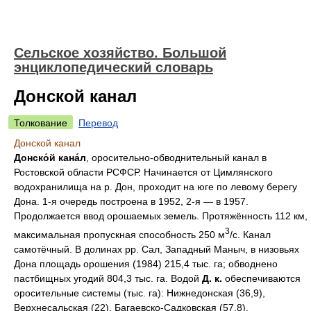
Сельское хозяйство. Большой
энциклопедический словарь
Донской канал
Толкование
Перевод
Донской канал
Донско́й кана́л
, оросительно-обводнительный канал в
Ростовской области РСФСР. Начинается от Цимлянского
водохранилища на р. Дон, проходит на юге по левому берегу
Дона. 1-я очередь построена в 1952, 2-я — в 1957.
Продолжается ввод орошаемых земель. Протяжённость 112 км,
3
максимальная пропускная способность 250 м
/с. Канал
самотёчный. В долинах pp. Сал, Западный Маныч, в низовьях
Дона площадь орошения (1984) 215,4 тыс. га; обводнено
пастбищных угодий 804,3 тыс. га. Водой
Д. к.
обеспечиваются
оросительные системы (тыс. га): Нижнедонская (36,9),
Верхнесальская (22), Багаевско-Садковская (57,8),